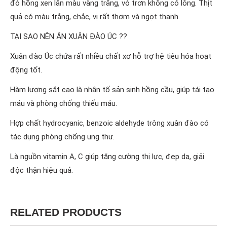
đỏ hồng xen lẫn màu vàng trắng, vỏ trơn không có lông. Thịt
quả có màu trắng, chắc, vị rất thơm và ngọt thanh.
TẠI SAO NÊN ĂN XUÂN ĐÀO ÚC ??
Xuân đào Úc chứa rất nhiều chất xơ hỗ trợ hệ tiêu hóa hoạt
động tốt.
Hàm lượng sắt cao là nhân tố sản sinh hồng cầu, giúp tái tạo
máu và phòng chống thiếu máu.
Hợp chất hydrocyanic, benzoic aldehyde trông xuân đào có
tác dụng phòng chống ung thư.
Là nguồn vitamin A, C giúp tăng cường thị lực, đẹp da, giải
độc thận hiệu quả.
RELATED PRODUCTS