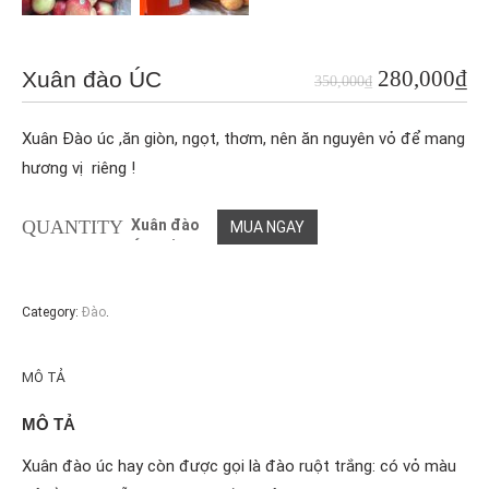
280,000
₫
Xuân đào ÚC
350,000
₫
Xuân Đào úc ,ăn giòn, ngọt, thơm, nên ăn nguyên vỏ để mang
hương vị riêng !
QUANTITY
Xuân đào
MUA NGAY
ÚC số
lượng
Category:
Đào
.
MÔ TẢ
MÔ TẢ
Xuân đào úc hay còn được gọi là đào ruột trắng: có vỏ màu