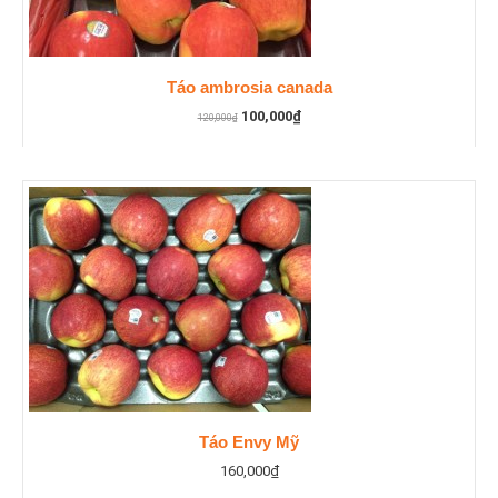
Táo ambrosia canada
100,000
₫
120,000
₫
Táo Envy Mỹ
160,000
₫